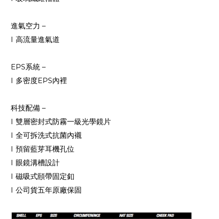
進氣空力
–
l
高流量進氣道
EPS
系統
–
l
多密度
EPS
內裡
科技配備
–
l
雙層密封式防霧一級光學鏡片
l
全可拆洗式抗菌內襯
l
預留藍芽耳機孔位
l
眼鏡溝槽設計
l
磁吸式頤帶固定釦
l
公司貨五年原廠保固