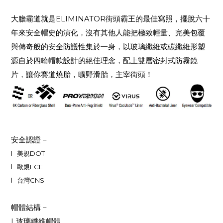
大膽霸道就是
ELIMINATOR
街頭霸王的最佳寫照，擺脫六十
年來安全帽史的演化，沒有其他人能把極致輕量、完美包覆
與傳奇般的安全防護性集於一身，以玻璃纖維或碳纖維形塑
源自於四輪帽款設計的絕佳理念，配上雙層密封式防霧鏡
片，讓你賽道燒胎，曠野滑胎，主宰街頭！
安全認證
–
l
美規
DOT
l
歐規
ECE
l
台灣CNS
帽體結構
–
l
玻璃纖維帽體