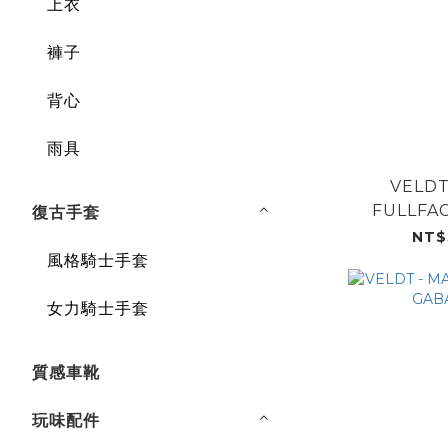
上衣
褲子
背心
雨具
VELDT
FULLFAC
復古手套
B
NT$
風格騎士手套
女力騎士手套
質感車靴
玩味配件