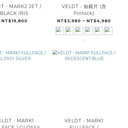
T - MARK2 JET /
VELDT - 短鏡片 (含
BLACK IRIS
Pinlock)
NT$19,800
NT$3,980 ~ NT$4,980
+ 1
ELDT - MARK1
VELDT - MARK1
LFACE / GLOSSY
FULLFACE /