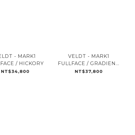
ELDT - MARK1
VELDT - MARK1
FACE / HICKORY
FULLFACE / GRADIENT
BLUE
NT$34,800
NT$37,800