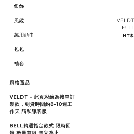
銀飾
風鏡
VELDT
FULL
萬用頭巾
GAB
NT$
包包
袖套
風格選品
VELDT - 此頁彩繪為接單訂
製款，到貨時間約8-10週工
作天 請私訊客服
BELL精選指定款式 限時回
饋 數量有限 售完為止