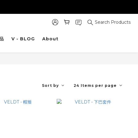
Search Products
品
V - BLOG
About
Sort by
24 Items per page