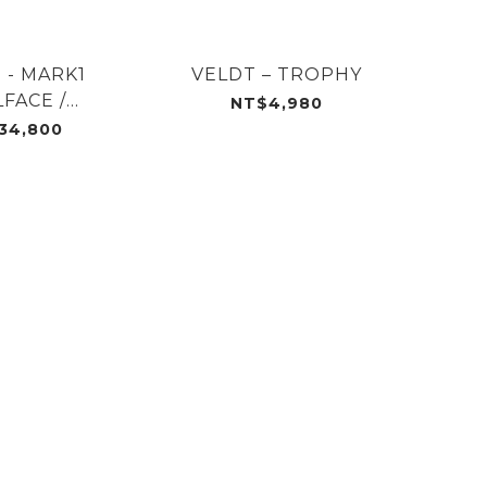
 - MARK1
VELDT – TROPHY
FACE /
NT$4,980
ARDINE
34,800