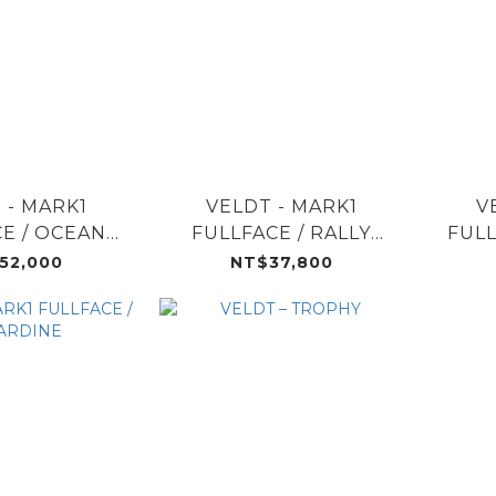
 - MARK1
VELDT - MARK1
V
E / OCEAN
FULLFACE / RALLY
FULL
LUE
YELLOW
52,000
NT$37,800