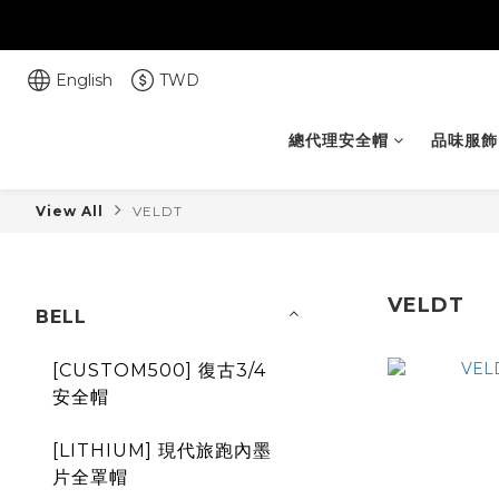
English
TWD
總代理安全帽
品味服飾
View All
VELDT
VELDT
BELL
[CUSTOM500] 復古3/4
安全帽
[LITHIUM] 現代旅跑內墨
片全罩帽