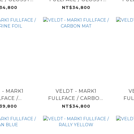
HITE
RED
34,800
NT$34,800
 - MARK1
VELDT - MARK1
V
FACE /
FULLFACE / CARBON
FUL
INE FOIL
MAT
39,800
NT$34,800