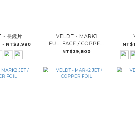
T - 長鏡片
VELDT - MARK1
FULLFACE / COPPER
 ~ NT$3,980
NT$1
FOIL
NT$39,800