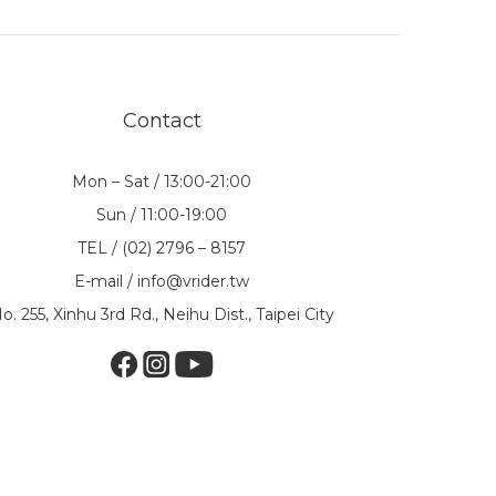
Contact
Mon – Sat / 13:00-21:00
Sun / 11:00-19:00
TEL / (02) 2796 – 8157
E-mail / info@vrider.tw
o. 255, Xinhu 3rd Rd., Neihu Dist., Taipei City