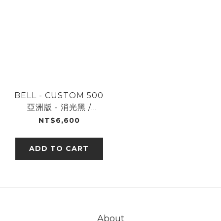
BELL - CUSTOM 500
亞洲版 - 消光黑 /
MATTE BLK
NT$6,600
ADD TO CART
About