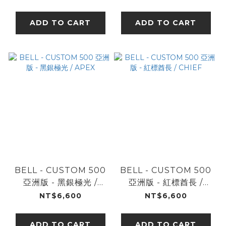
ADD TO CART
ADD TO CART
BELL - CUSTOM 500
BELL - CUSTOM 500
亞洲版 - 黑銀極光 /
亞洲版 - 紅標酋長 /
APEX
CHIEF
NT$6,600
NT$6,600
ADD TO CART
ADD TO CART