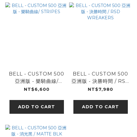
BELL - CUSTOM 500
BELL - CUSTOM 500
亞洲版 - 樂騎曲線/
亞洲版 - 決勝時間 / RSD
STRIPES
WREAKERS
NT$6,600
NT$7,980
ADD TO CART
ADD TO CART