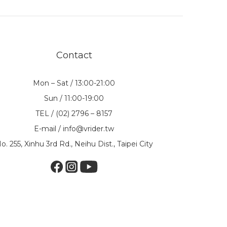
Contact
Mon – Sat / 13:00-21:00
Sun / 11:00-19:00
TEL / (02) 2796 – 8157
E-mail / info@vrider.tw
o. 255, Xinhu 3rd Rd., Neihu Dist., Taipei City