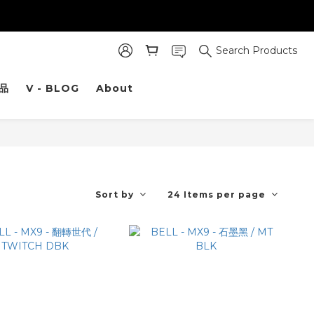
Search Products
品
V - BLOG
About
Sort by
24 Items per page