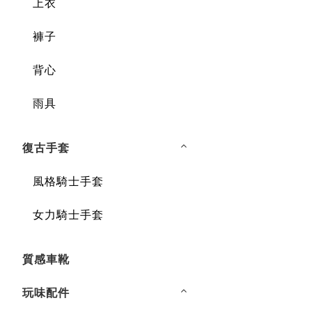
上衣
褲子
背心
雨具
復古手套
風格騎士手套
女力騎士手套
質感車靴
玩味配件