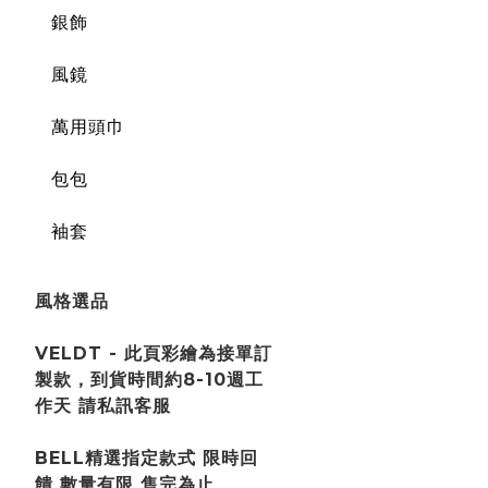
銀飾
風鏡
萬用頭巾
包包
袖套
風格選品
VELDT - 此頁彩繪為接單訂
製款，到貨時間約8-10週工
作天 請私訊客服
BELL精選指定款式 限時回
饋 數量有限 售完為止