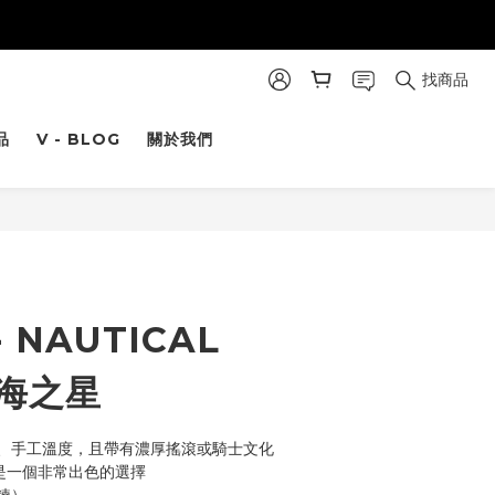
找商品
品
V - BLOG
關於我們
立即購買
- NAUTICAL
航海之星
、手工溫度，且帶有濃厚搖滾或騎士文化
O是一個非常出色的選擇