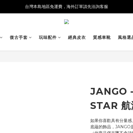
台灣本島地區免運費，海外訂單請先洽詢客服
復古手套
玩味配件
經典皮衣
質感車靴
風格選
JANGO 
STAR 
如果你喜歡具有分量感
底蘊的飾品，JANG