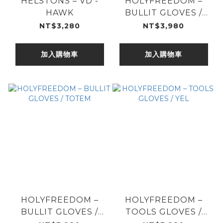
HELSTONS – VD -
HOLYFREEDOM –
HAWK
BULLIT GLOVES /
LINGOTTO
NT$3,280
NT$3,980
加入購物車
加入購物車
HOLYFREEDOM –
HOLYFREEDOM –
BULLIT GLOVES /
TOOLS GLOVES /