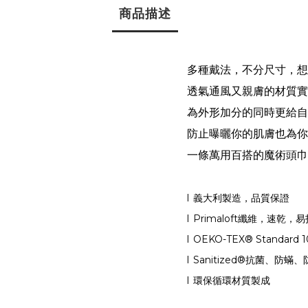
商品描述
多種戴法，不分尺寸，想
透氣通風又親膚的材質實
為外形加分的同時更給自
防止曝曬你的肌膚也為你
一條萬用百搭的魔術頭巾
l
義大利製造，品質保證
l
Primaloft
纖維，速乾，易
l
OEKO-TEX® Standard 
l
Sanitized®
抗菌、防蟎、
l
環保循環材質製成