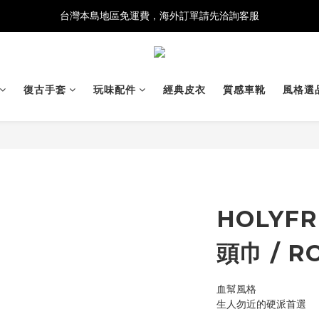
台灣本島地區免運費，海外訂單請先洽詢客服
復古手套
玩味配件
經典皮衣
質感車靴
風格選
HOLYFR
頭巾 / R
血幫風格
生人勿近的硬派首選