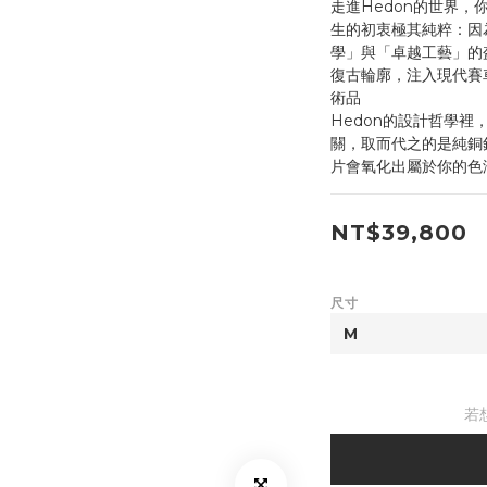
走進Hedon的世界
生的初衷極其純粹：因
學」與「卓越工藝」的盔
復古輪廓，注入現代賽
術品
Hedon的設計哲學
關，取而代之的是純銅
片會氧化出屬於你的色
NT$39,800
尺寸
若