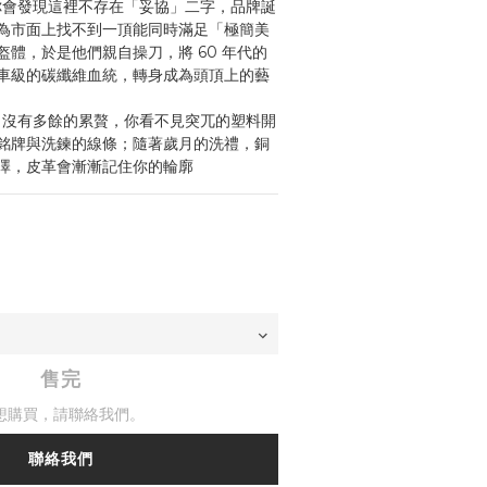
，你會發現這裡不存在「妥協」二字，品牌誕
為市面上找不到一頂能同時滿足「極簡美
體，於是他們親自操刀，將 60 年代的
車級的碳纖維血統，轉身成為頭頂上的藝
裡，沒有多餘的累贅，你看不見突兀的塑料開
銘牌與洗鍊的線條；隨著歲月的洗禮，銅
澤，皮革會漸漸記住你的輪廓
售完
想購買，請聯絡我們。
聯絡我們