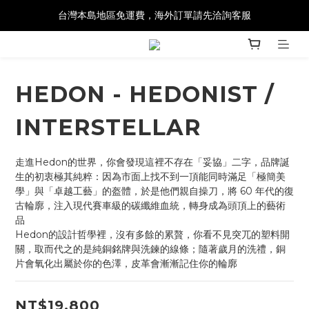
台灣本島地區免運費，海外訂單請先洽詢客服
HEDON - HEDONIST /
INTERSTELLAR
走進Hedon的世界，你會發現這裡不存在「妥協」二字，品牌誕
生的初衷極其純粹：因為市面上找不到一頂能同時滿足「極簡美
學」與「卓越工藝」的盔體，於是他們親自操刀，將 60 年代的復
古輪廓，注入現代賽車級的碳纖維血統，轉身成為頭頂上的藝術
品
Hedon的設計哲學裡，沒有多餘的累贅，你看不見突兀的塑料開
關，取而代之的是純銅銘牌與洗鍊的線條；隨著歲月的洗禮，銅
片會氧化出屬於你的色澤，皮革會漸漸記住你的輪廓
NT$19,800