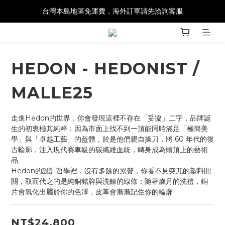
台灣本島地區免運費，海外訂單請先洽詢客服
HEDON - HEDONIST /
MALLE25
走進Hedon的世界，你會發現這裡不存在「妥協」二字，品牌誕
生的初衷極其純粹：因為市面上找不到一頂能同時滿足「極簡美
學」與「卓越工藝」的盔體，於是他們親自操刀，將 60 年代的復
古輪廓，注入現代賽車級的碳纖維血統，轉身成為頭頂上的藝術
品
Hedon的設計哲學裡，沒有多餘的累贅，你看不見突兀的塑料開
關，取而代之的是純銅銘牌與洗鍊的線條；隨著歲月的洗禮，銅
片會氧化出屬於你的色澤，皮革會漸漸記住你的輪廓
NT$24,800