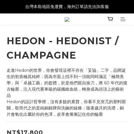
台灣本島地區免運費，海外訂單請先洽詢客服
HEDON - HEDONIST /
CHAMPAGNE
走進Hedon的世界，你會發現這裡不存在「妥協」二字，品牌誕
生的初衷極其純粹：因為市面上找不到一頂能同時滿足「極簡美
學」與「卓越工藝」的盔體，於是他們親自操刀，將 60 年代的復
古輪廓，注入現代賽車級的碳纖維血統，轉身成為頭頂上的藝術
品
Hedon的設計哲學裡，沒有多餘的累贅，你看不見突兀的塑料開
關，取而代之的是純銅銘牌與洗鍊的線條；隨著歲月的洗禮，銅
片會氧化出屬於你的色澤，皮革會漸漸記住你的輪廓
NT$17,800