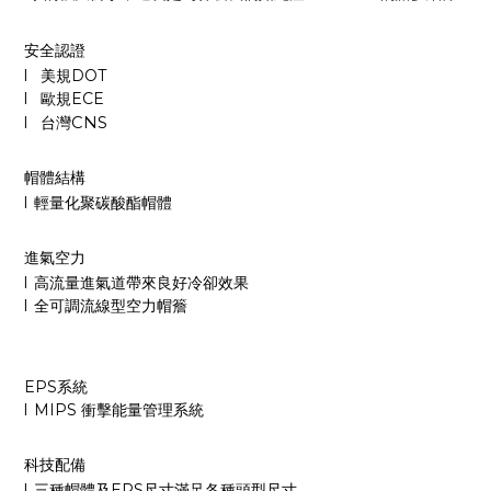
安全認證
l
美規
DOT
l
歐規
ECE
l
台灣
CNS
帽體結構
l
輕量化聚碳酸酯帽體
進氣空力
l
高流量進氣道帶來良好冷卻效果
l
全可調流線型空力帽簷
EPS
系統
l
MIPS
衝擊能量管理系統
科技配備
l
三種帽體及
EPS
尺寸滿足各種頭型尺寸