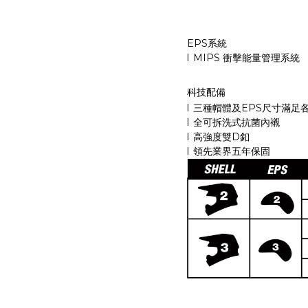
EPS
系統
l
MIPS
衝擊能量管理系統
科技配備
l
三種帽體及
EPS
尺寸滿足
l
全可拆洗式抗菌內襯
l
高強度雙
D
釦
l
領先業界五年保固