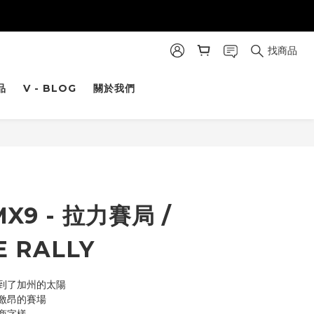
找商品
品
V - BLOG
關於我們
立即購買
MX9 - 拉力賽局 /
E RALLY
到了加州的太陽
激昂的賽場