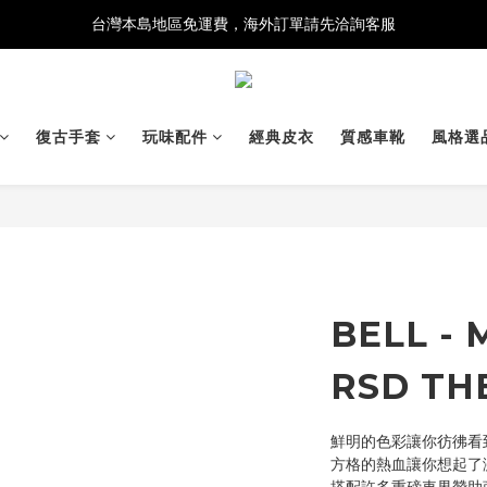
台灣本島地區免運費，海外訂單請先洽詢客服
復古手套
玩味配件
經典皮衣
質感車靴
風格選
BELL - 
RSD TH
鮮明的色彩讓你彷彿看
方格的熱血讓你想起了