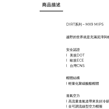
商品描述
DIRT
系列
– MX9 MIPS
越野的世界就是充滿泥濘與粗
安全認證
l
美規
DOT
l
歐規
ECE
l
台灣
CNS
帽體結構
l
輕量化聚碳酸酯帽體
進氣空力
l
高流量進氣道帶來良好冷
l
全可調流線型空力帽簷