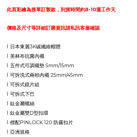
此頁彩繪為接單訂製款，到貨時間約8-10週工作天
價格及尺寸等詳細訂購資訊請私訊客服確認
l
日本東麗
3K
碳纖維帽體
l
美林布抗菌內襯
l
五件式可調襯墊
5mm/15mm
l
可拆洗式兩頰內襯
25mm/45mm
l
可拆式鏡片組
l
可拆式下巴
l
鈦金屬螺絲
l
鈦金屬雙
D
型扣環
l
標配
PINLOCK 120
防霧扣片
l
亞洲規格