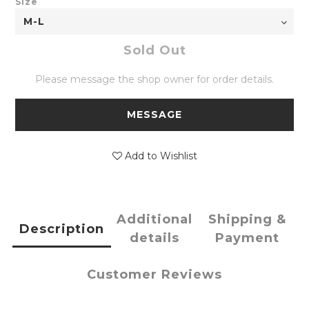
Size
Sold Out
Please message the shop owner for order details.
MESSAGE
Add to Wishlist
Additional
Shipping &
Description
details
Payment
Customer Reviews