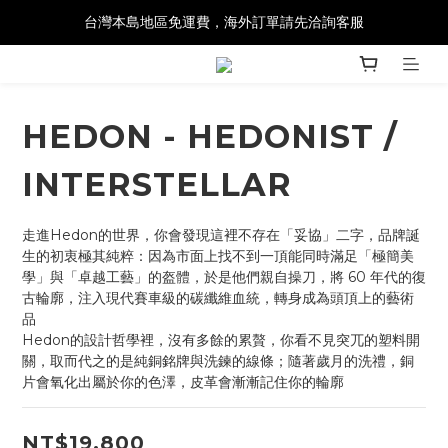
台灣本島地區免運費，海外訂單請先洽詢客服
HEDON - HEDONIST /
INTERSTELLAR
走進Hedon的世界，你會發現這裡不存在「妥協」二字，品牌誕
生的初衷極其純粹：因為市面上找不到一頂能同時滿足「極簡美
學」與「卓越工藝」的盔體，於是他們親自操刀，將 60 年代的復
古輪廓，注入現代賽車級的碳纖維血統，轉身成為頭頂上的藝術
品
Hedon的設計哲學裡，沒有多餘的累贅，你看不見突兀的塑料開
關，取而代之的是純銅銘牌與洗鍊的線條；隨著歲月的洗禮，銅
片會氧化出屬於你的色澤，皮革會漸漸記住你的輪廓
NT$19,800