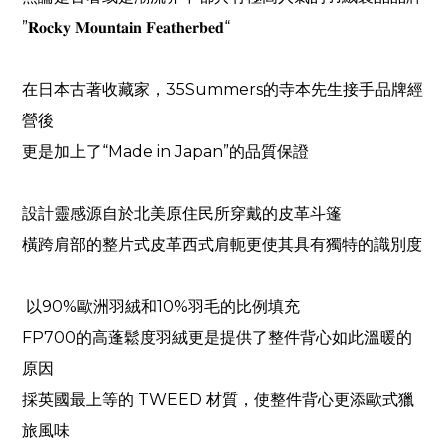
”
𝐑𝐨𝐜𝐤𝐲
𝐌𝐨𝐮𝐧𝐭𝐚𝐢𝐧
𝐅𝐞𝐚𝐭𝐡𝐞𝐫𝐛𝐞𝐝
“
在日本古著收藏家，
35Summers
的寺本先生接手品牌經
營後
更是加上了“
Made in Japan
”的品質保證
設計靈感源自於北美原住民所穿戴的皮革斗篷
橫跨肩部的整片式皮革西式肩軛更使其具有獨特的識別度
以
90%
歐洲羽絨和
10%
羽毛的比例填充
FP700
的高蓬鬆度羽絨更是提供了整件背心如此溫暖的
原因
採英國最上等的
TWEED
材質，使整件背心更添歐式獵
旅風味