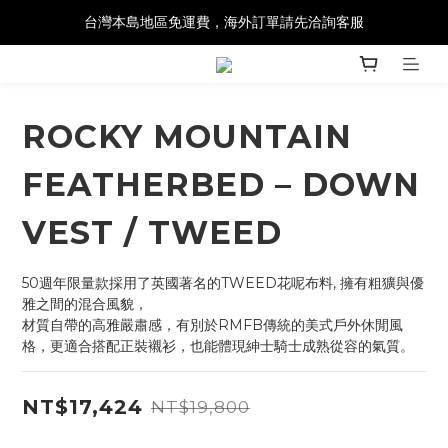
台灣本島地區免運費，海外訂單請先洽詢客服
ROCKY MOUNTAIN
FEATHERBED – DOWN
VEST / TWEED
50週年限量款採用了英國著名的TWEED花呢布料, 擁有粗獷與優
雅之間的混合風貌，
材質自帶的高雅嚴肅感，有別於RMFB傳統的美式戶外休閒風
格，更適合搭配正裝襯衫，也能體現紳士騎士成熟從容的氣質。
NT$17,424
NT$19,800