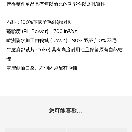
使得整件單品具有無以倫比的功能性以及扎實性
布料：
100%
英國羊毛斜紋軟呢
蓬鬆度
(Fill Power)
：
700 in
³
/oz
歐洲防水加工白鴨絨
(Down)
：
90%
羽絨
/ 10%
羽毛
牛皮肩部裁片
(Yoke)
具有高度耐用性且保留原有自然紋
理
雙層側插口袋、左側內袋配有拉鍊
您可能喜歡...