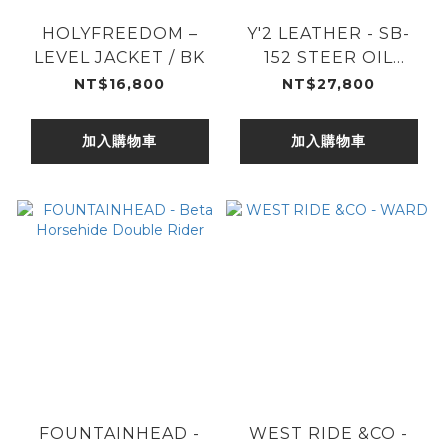
HOLYFREEDOM –
Y'2 LEATHER - SB-
LEVEL JACKET / BK
152 STEER OIL
HOODED PARKA
NT$16,800
NT$27,800
加入購物車
加入購物車
FOUNTAINHEAD -
WEST RIDE &CO -