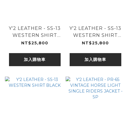
Y'2 LEATHER - SS-13
Y'2 LEATHER - SS-13
WESTERN SHIRT
WESTERN SHIRT
GREY
CAMEL
NT$25,800
NT$25,800
加入購物車
加入購物車