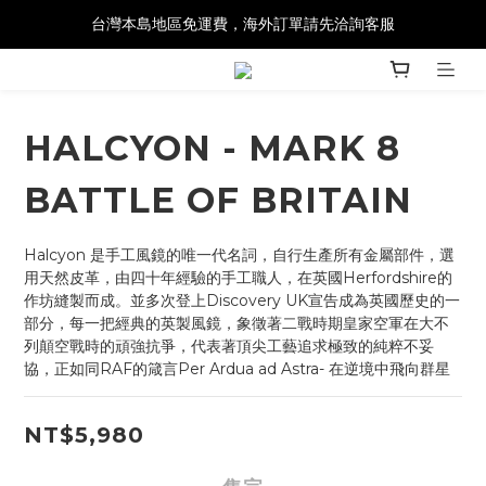
台灣本島地區免運費，海外訂單請先洽詢客服
HALCYON - MARK 8
BATTLE OF BRITAIN
Halcyon 是手工風鏡的唯一代名詞，自行生產所有金屬部件，選
用天然皮革，由四十年經驗的手工職人，在英國Herfordshire的
作坊縫製而成。並多次登上Discovery UK宣告成為英國歷史的一
部分，每一把經典的英製風鏡，象徵著二戰時期皇家空軍在大不
列顛空戰時的頑強抗爭，代表著頂尖工藝追求極致的純粹不妥
協，正如同RAF的箴言Per Ardua ad Astra- 在逆境中飛向群星
NT$5,980