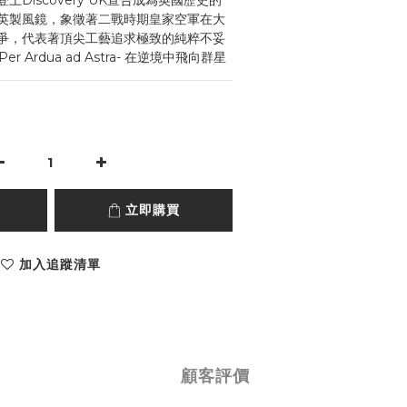
Discovery UK宣告成為英國歷史的
英製風鏡，象徵著二戰時期皇家空軍在大
爭，代表著頂尖工藝追求極致的純粹不妥
 Ardua ad Astra- 在逆境中飛向群星
立即購買
加入追蹤清單
顧客評價