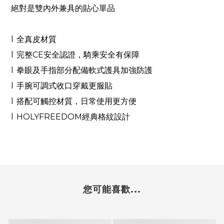
絕對是雙內外兼具的貼心單品
l
全真皮材質
l
完整
CE
安全認證，騎乘安全有保障
l
拳眼及手指部分配備軟式護具加強防護
l
手腕可調式收口穿戴更服貼
l
搭配可觸控材質，日常使用更方便
l
HOLYFREEDOM
經典格紋設計
您可能喜歡...