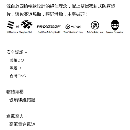
源自於四輪帽款設計的絕佳理念，配上雙層密封式防霧鏡
片，讓你賽道燒胎，曠野滑胎，主宰街頭！
安全認證
–
l
美規
DOT
l
歐規
ECE
l
台灣CNS
帽體結構
–
l
玻璃纖維帽體
進氣空力
–
l
高流量進氣道