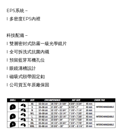
EPS
系統
–
l
多密度
EPS
內裡
科技配備
–
l
雙層密封式防霧一級光學鏡片
l
全可拆洗式抗菌內襯
l
預留藍芽耳機孔位
l
眼鏡溝槽設計
l
磁吸式頤帶固定釦
l
公司貨五年原廠保固