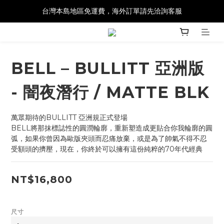
台灣本島地區免運費，海外訂單請先洽詢客服
BELL – BULLITT 亞洲版
- 闇夜潛行 / MATTE BLK
萬眾期待的BULLITT 亞洲規正式登場
BELL將那抹標誌性的圓潤輪廓，重新塑造成更貼合你我輪廓的圓
弧，如果你曾因為歐版夾頭而忍痛放棄，或是為了帥氣不得不忍
受額頭的擠壓，現在，你終於可以擁有這份純粹的70年代經典
NT$16,800
尺寸