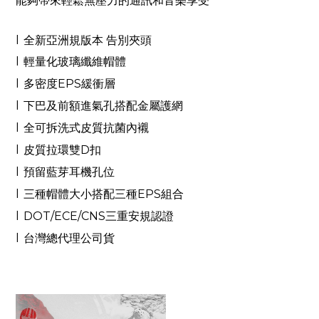
能夠帶來輕鬆無壓力的通訊和音樂享受
l
全新亞洲規版本 告別夾頭
l
輕量化玻璃纖維帽體
l
多密度
EPS
緩衝層
l
下巴及前額進氣孔搭配金屬護網
l
全可拆洗式皮質抗菌內襯
l
皮質拉環雙
D
扣
l
預留藍芽耳機孔位
l
三種帽體大小搭配三種
EPS
組合
l
DOT/ECE/CNS
三重安規認證
l
台灣總代理公司貨