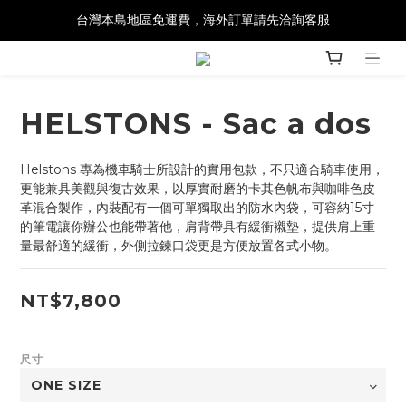
台灣本島地區免運費，海外訂單請先洽詢客服
HELSTONS - Sac a dos
Helstons 專為機車騎士所設計的實用包款，不只適合騎車使用，
更能兼具美觀與復古效果，以厚實耐磨的卡其色帆布與咖啡色皮
革混合製作，內裝配有一個可單獨取出的防水內袋，可容納15寸
的筆電讓你辦公也能帶著他，肩背帶具有緩衝襯墊，提供肩上重
量最舒適的緩衝，外側拉鍊口袋更是方便放置各式小物。
NT$7,800
尺寸