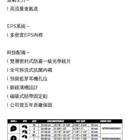
進氣空力
–
l
高流量進氣道
EPS
系統
–
l
多密度
EPS
內裡
科技配備
–
l
雙層密封式防霧一級光學鏡片
l
全可拆洗式抗菌內襯
l
預留藍芽耳機孔位
l
眼鏡溝槽設計
l
磁吸式頤帶固定釦
l
公司貨五年原廠保固