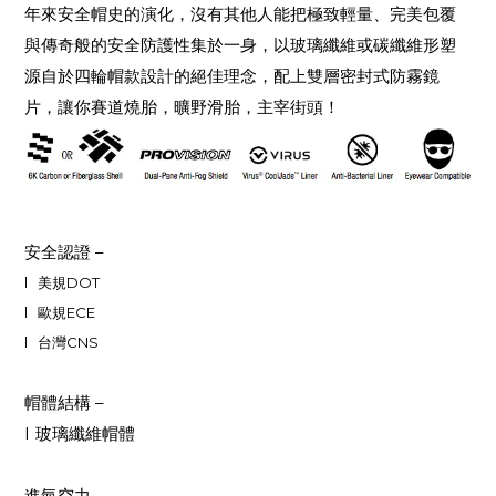
年來安全帽史的演化，沒有其他人能把極致輕量、完美包覆
與傳奇般的安全防護性集於一身，以玻璃纖維或碳纖維形塑
源自於四輪帽款設計的絕佳理念，配上雙層密封式防霧鏡
片，讓你賽道燒胎，曠野滑胎，主宰街頭！
安全認證
–
l
美規
DOT
l
歐規
ECE
l
台灣CNS
帽體結構
–
l
玻璃纖維帽體